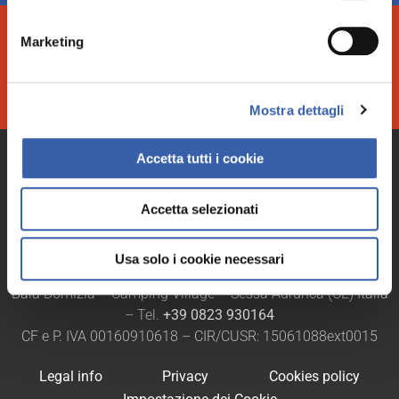
ISCRIVITI ALLA NEWSLETTER
Marketing
Per essere sempre aggiornato su
Offerte
e
Promozioni
di
Baia Domizia
ISCRIVITI
Mostra dettagli
Accetta tutti i cookie
Accetta selezionati
Usa solo i cookie necessari
Baia Domizia – Camping Village – Sessa Aurunca (CE) Italia
– Tel.
+39 0823 930164
CF e P. IVA 00160910618 – CIR/CUSR: 15061088ext0015
Legal info
Privacy
Cookies policy