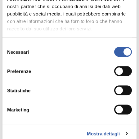
nostri partner che si occupano di analisi dei dati web,
Servizi e strutture
pubblicità e social media, i quali potrebbero combinarle
con altre informazioni che ha fornito loro o che hanno
raccolto dal suo utilizzo dei loro servizi.
Selezione
Necessari
del
consenso
Preferenze
Statistiche
Marketing
Mostra dettagli