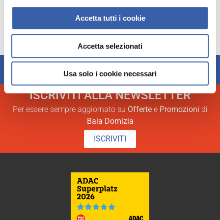
Accetta tutti i cookie
Accetta selezionati
➜
Check In
➜
Check Out
Usa solo i cookie necessari
ISCRIVITI ALLA NEWSLETTER
Per essere sempre aggiornato su
Offerte
e
Promozioni
di
Baia Domizia
ISCRIVITI