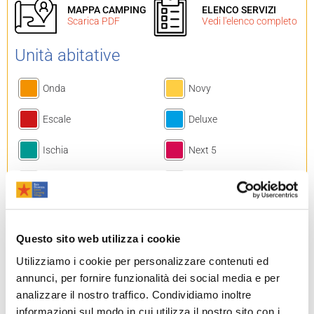
MAPPA CAMPING
ELENCO SERVIZI
Scarica PDF
Vedi l'elenco completo
Unità abitative
Onda
Novy
Escale
Deluxe
Ischia
Next 5
Comfort
Next 6
Capri
Gaeta
Questo sito web utilizza i cookie
Bungalow
Residence
Utilizziamo i cookie per personalizzare contenuti ed
Lodge Tent
Luxury Lodge Tent
annunci, per fornire funzionalità dei social media e per
analizzare il nostro traffico. Condividiamo inoltre
Rossini Camp Tabbert
informazioni sul modo in cui utilizza il nostro sito con i