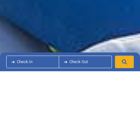
➜
Check In
➜
Check Out
Maxi Caravan Deluxe
2
• • • 25 M
(MAX 4+2 PERSONE)