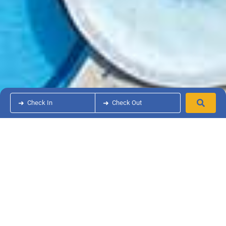
➜
Check In
➜
Check Out
Piscine
A disposizione della clientela del
Baia Domizia
Camping Village
un parco piscine, situato all’ingresso