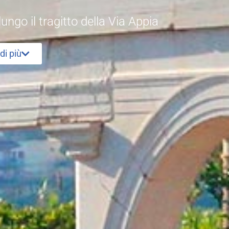
ngo il tragitto della Via Appia
di più