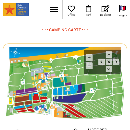
Offres
Tarif
Booking
Langue
• • • CAMPING CARTE • • •
LISTE DES