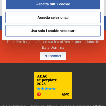
Accetta tutti i cookie
Accetta selezionati
➜
Check In
➜
Check Out
Usa solo i cookie necessari
ABONNEZ-VOUS À LA NEWSLETTER
Pour être toujours à jour sur les
offres
et
promotions
de
Baia Domizia
s'abonner