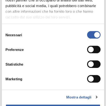
nostri partner che si occupano di analisi dei dati web,
pubblicità e social media, i quali potrebbero combinarle
Services et installations
con altre informazioni che ha fornito loro o che hanno
raccolto dal suo utilizzo dei loro servizi.
Selezione
Necessari
del
consenso
Preferenze
Statistiche
Marketing
Mostra dettagli