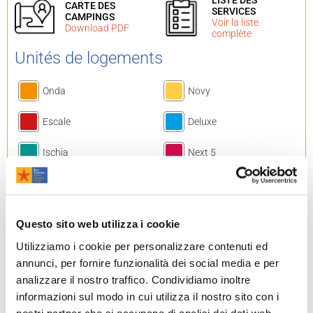
CARTE DES
SERVICES
CAMPINGS
Voir la liste
Download PDF
complète
Unités de logements
Onda
Novy
Escale
Deluxe
Ischia
Next 5
Comfort
Next 6
Capri
Gaeta
Questo sito web utilizza i cookie
Bungalow
Residence
Utilizziamo i cookie per personalizzare contenuti ed
annunci, per fornire funzionalità dei social media e per
Lodge Tent
Luxury Lodge Tent
analizzare il nostro traffico. Condividiamo inoltre
informazioni sul modo in cui utilizza il nostro sito con i
Rossini Camp Tabbert