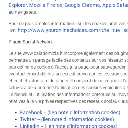
Explorer
,
Mozilla Firefox
,
Google Chrome
,
Apple Safar
au navigateur.
Pour de plus amples informations sur les cookies archivés sur
http ://www.youronlinechoices.com/it/le
–
tue
–
sc
lien :
Plugin Social Network
Le site www.baiadomizia.it incorpore également des plugin
permettre un partage facile des contenus sur vos réseaux 
pas définir de cookie à l’accès à la page, pour sauvegarder l
éventuellement définis, si ceci est prévu par les réseaux so
effectif et volontaire du plugin. Il convient de noter que si l’
celui-ci a déjà autorisé l’utilisation des cookies véhiculés à
Le recueil et l’utilisation des informations obtenues au mo
relatives à la vie privée respectives des réseaux sociaux, aux
Facebook
(
lien note d’information cookies
)
–
Twitter
(
lien note d’information cookies
)
–
LinkedIn
(
lien note d’information cookies
)
–