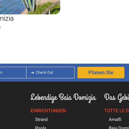
mizia
m
Planen Sie
In
➜
Check Out
Lebendige Baia Domizia
Das Gebi
EINRICHTUNGEN
TUTTE LE 
Strand
Amalfi
Pools
Baia Domi