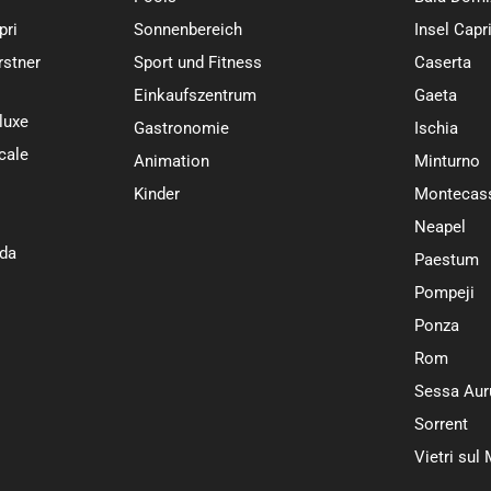
pri
Sonnenbereich
Insel Capr
stner
Sport und Fitness
Caserta
Einkaufszentrum
Gaeta
luxe
Gastronomie
Ischia
cale
Animation
Minturno
Kinder
Montecas
Neapel
da
Paestum
Pompeji
Ponza
Rom
Sessa Aur
Sorrent
Vietri sul