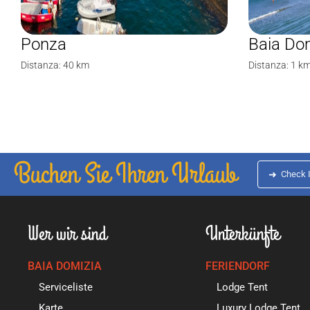
Ponza
Baia Do
Distanza: 40 km
Distanza: 1 k
Buchen Sie Ihren Urlaub
➜
Check 
Wer wir sind
Unterkünfte
BAIA DOMIZIA
FERIENDORF
Serviceliste
Lodge Tent
Karte
Luxury Lodge Tent