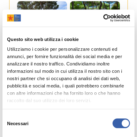
Questo sito web utilizza i cookie
Utilizziamo i cookie per personalizzare contenuti ed
annunci, per fornire funzionalità dei social media e per
Spielplatz
Abfluss für Chemietoilette
analizzare il nostro traffico. Condividiamo inoltre
informazioni sul modo in cui utilizza il nostro sito con i
nostri partner che si occupano di analisi dei dati web,
pubblicità e social media, i quali potrebbero combinarle
con altre informazioni che ha fornito loro o che hanno
raccolto dal suo utilizzo dei loro servizi.
Selezione
WLAN-Zone
Informationen
Necessari
del
consenso