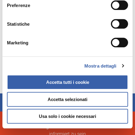
Preferenze
Statistiche
Marketing
Kino
Mostra dettagli
Accetta tutti i cookie
Accetta selezionati
➜
Check In
➜
Check Out
Usa solo i cookie necessari
ABONNIEREN SIE DEN NEWSLETTER
Um immer über
Angebote
und
Aktionen
von
Baia Domizia
informiert zu sein