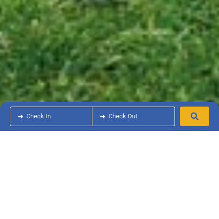
➜
Check In
➜
Check Out
Maxi Caravan Next 6
2