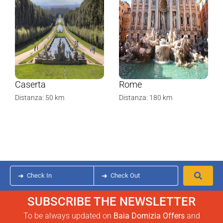
Caserta
Rome
Distanza: 50 km
Distanza: 180 km
➜
Check In
➜
Check Out
SUBSCRIBE THE NEWSLETTER
To be always updated on
Baia Domizia
Offers
and