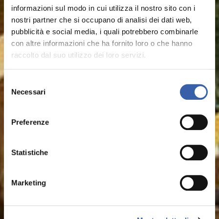
informazioni sul modo in cui utilizza il nostro sito con i
nostri partner che si occupano di analisi dei dati web,
pubblicità e social media, i quali potrebbero combinarle
con altre informazioni che ha fornito loro o che hanno
raccolto dal suo utilizzo dei loro servizi.
Selezione
Necessari
del
For Children
consenso
Preferenze
A mini club dedicated entirely to children ages 4
to 10, with a full programme of morning and
afternoon activities.
Statistiche
Read More
Marketing