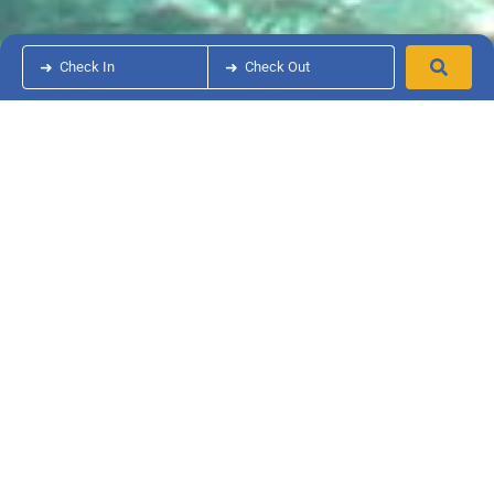
➜
Check In
➜
Check Out
|
|
Home
Destinazioni
Rome
Rome
180km from Baia Domizia Camping Village
The peerless “eternal city”, timeless and fascinating:
R
ome is approximately 180 Km away from the Baia
Domizia Camping Village
.
The capital offers innumerable attractions that make it