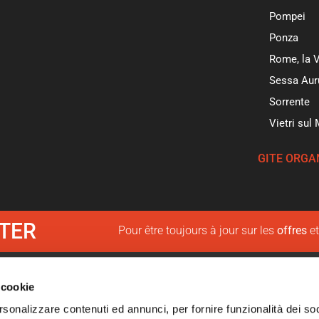
Pompei
Ponza
Rome, la V
Sessa Aur
Sorrente
Vietri sul
GITE ORGA
TER
Pour être toujours à jour sur les
offres
e
+39 08
a – Camping Village – Sessa Aurunca (CE) Italia – Tel.
 cookie
rsonalizzare contenuti ed annunci, per fornire funzionalità dei so
CF e P. IVA 00160910618 – CIR/CUSR: 15061088ext0015