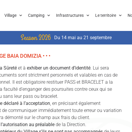
Village
Camping
Infrastructures
Le territoire
No
Season 2026
Du 14 mai au 21 septembre
GE BAIA DOMIZIA • • •
la Sûreté
et à
exhiber un document d’identité
. Lui sera
cuments sont strictment personnels et valables en cas de
nnel. Il est obligatoire restituer PASS et BRACELET a la
la faculté d’enganger des poursuites contre ceux qui se
u sans leur pass ou bracelet.
 déclaré à l’acceptation
, en précisant également
r et de communiquer immédiatement toute erreur ou variation
ra démonté sur le champ aux frais du client.
’autorisation au préalable
de la Direction.
ntérieur du Village s’ils ne sont pas accompagnés
de leurs