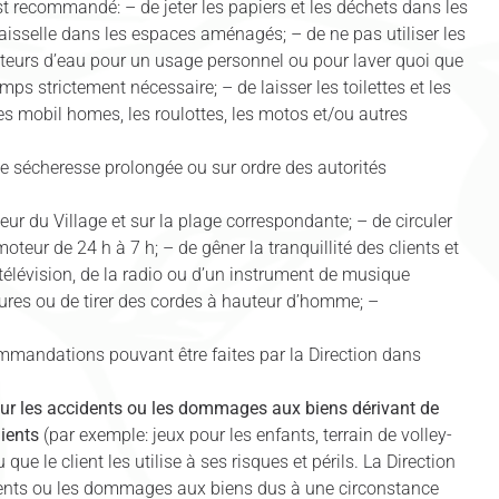
 est recommandé: – de jeter les papiers et les déchets dans les
 vaisselle dans les espaces aménagés; – de ne pas utiliser les
buteurs d’eau pour un usage personnel ou pour laver quoi que
ps strictement nécessaire; – de laisser les toilettes et les
les mobil homes, les roulottes, les motos et/ou autres
s de sécheresse prolongée ou sur ordre des autorités
ieur du Village et sur la plage correspondante; – de circuler
oteur de 24 h à 7 h; – de gêner la tranquillité des clients et
télévision, de la radio ou d’un instrument de musique
tures ou de tirer des cordes à hauteur d’homme; –
mmandations pouvant être faites par la Direction dans
pour les accidents ou les dommages aux biens dérivant de
lients
(par exemple: jeux pour les enfants, terrain de volley-
 que le client les utilise à ses risques et périls. La Direction
idents ou les dommages aux biens dus à une circonstance