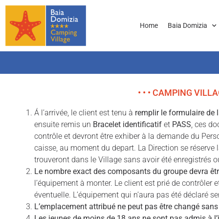
Home
Baia Domizia
• • • CAMPING VILLA
Á l’arrivée, le client est tenu à
remplir le formulaire de 
ensuite remis un
Bracelet identificatif
et
PASS
, ces do
contrôle et devront être exhiber à la demande du Perso
caisse, au moment du depart. La Direction se réserve 
trouveront dans le Village sans avoir été enregistrés o
Le nombre exact des composants du groupe devra être
l’équipement à monter. Le client est prié de contrôle
éventuelle. L’équipement qui n’aura pas été déclaré se
L’emplacement attribué ne peut pas être changé sans l
Les jeunes de moins de 18 ans ne sont pas admis à l’i