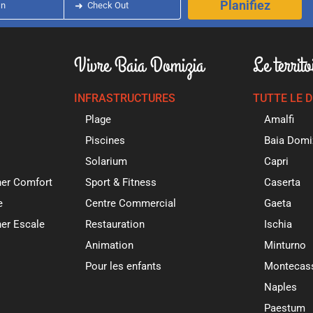
Planifiez
In
➜
Check Out
Vivre Baia Domizia
Le territo
INFRASTRUCTURES
TUTTE LE 
Plage
Amalfi
Piscines
Baia Domi
Solarium
Capri
ner Comfort
Sport & Fitness
Caserta
e
Centre Commercial
Gaeta
er Escale
Restauration
Ischia
Animation
Minturno
Pour les enfants
Montecas
Naples
Paestum