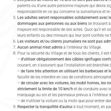
parents ou d’une autre personne majeure qui devra si
responsabilité en ce qui concerne la surveillance et le
Les adultes seront responsables solidairement avec l
dommages aux personnes ou aux biens
se trouvant à 
majeure est responsable de ses actes. Quoi qu’il en so
leurs enfants ou des mineurs qui leur sont confiés ne tr
Les visiteurs et/ou clients journaliers ne sont pas ad
Aucun animal n’est admis
à l’intérieur du Village.
Pour la sécurité du Village et de tous les clients, il e
–
d’utiliser obligatoirement des câbles ignifuges co
courant, en s’assurant que l’installation est branchée à 
–
de faire très attention en utilisant les barbecues et
faculté de les interdire en cas de conditions atmosphér
–
de circuler avec les voitures, les mobil homes, les 
strictement la limite de 10 km/h
et de conduire avec l
marquage au sol et les panneaux prévus à l’intérieur d
– de n’utiliser la voiture ou la moto que pour entrer dan
Respecter la tranquillité d’autrui
à tout moment, en part