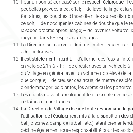
Pour un bon séjour basé sur le
respect réciproque
, il
poubelles prévues à cet effet; – de laver le linge et la
fontaines, les bouches d’incendie ni les autres distri
ce soit; – de n’occuper les cabines de douche que le tem
lavabos propres après usage; – de laver les voitures, 
moyens dans les espaces aménagés.
La Direction se réserve le droit de limiter l’eau en ca
administratives.
Il est strictement interdit:
– d’allumer des feux à l’intér
en vélo de 21h à 7 h; – de circuler avec un véhicule à m
du Village en général avec un volume trop élevé de la 
quelconque; – de creuser des trous, de mettre des clô
d’endommager les plantes, les arbres ou les parterres.
Les clients doivent absolument tenir compte des reco
certaines circonstances.
La Direction du Village décline toute responsabilité 
l’utilisation de l’équipement mis à la disposition des c
ball, piscines, camp de futball, etc.), étant bien entendu
décline également toute responsabilité pour les acc