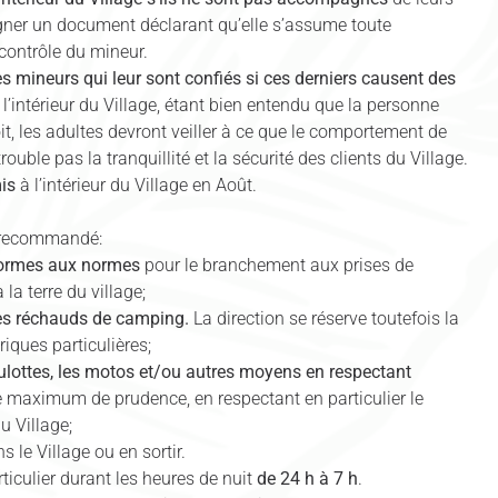
gner un document déclarant qu’elle s’assume toute
 contrôle du mineur.
es mineurs
qui leur sont confiés si ces derniers causent des
l’intérieur du Village, étant bien entendu que la personne
it, les adultes devront veiller à ce que le comportement de
ouble pas la tranquillité et la sécurité des clients du Village.
mis
à l’intérieur du Village en Août.
st recommandé:
nformes aux normes
pour le branchement aux prises de
la terre du village;
 les réchauds de camping.
La direction se réserve toutefois la
iques particulières;
roulottes, les motos et/ou autres moyens en respectant
e maximum de prudence, en respectant en particulier le
u Village;
s le Village ou en sortir.
iculier durant les heures de nuit
de 24 h à 7 h
.