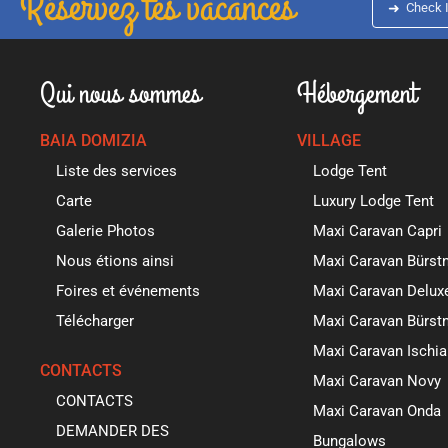
Réservez tes vacances
➜
Check 
Qui nous sommes
Hébergement
BAIA DOMIZIA
VILLAGE
Liste des services
Lodge Tent
Carte
Luxury Lodge Tent
Galerie Photos
Maxi Caravan Capri
Nous étions ainsi
Maxi Caravan Bürst
Foires et événements
Maxi Caravan Delux
Télécharger
Maxi Caravan Bürstn
Maxi Caravan Ischia
CONTACTS
Maxi Caravan Novy
CONTACTS
Maxi Caravan Onda
DEMANDER DES
Bungalows